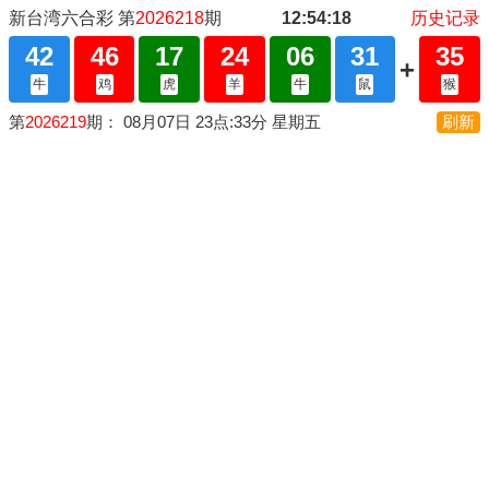
新台湾六合彩 第
2026218
期
12:54:18
历史记录
42
46
17
24
06
31
35
+
牛
鸡
虎
羊
牛
鼠
猴
第
2026219
期： 08月07日 23点:33分 星期五
刷新