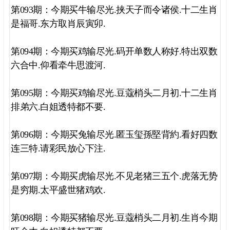
第093期：今期买牛输尽光.挟天子而令诸侯.十二生肖
是福哥.东方取肖辰寅卯.
第094期：今期买鸡输尽光.码开单数人称好.特出双数
六合中.仰看牵牛思渡河.
第095期：今期买鸡输尽光.豆蔻梢头二月初.十二生肖
排弟六.白姐透特都不要.
第096期：今期买兔输尽光.匿玉玺孫堅背約.看好四数
连三特.请彩民放心下注.
第097期：今期买虎输尽光.不见老猪三五个.虎落无势
是穷期.太平盛世猪鸡欢.
第098期：今期买猪输尽光.豆蔻梢头二月初.生肖今期