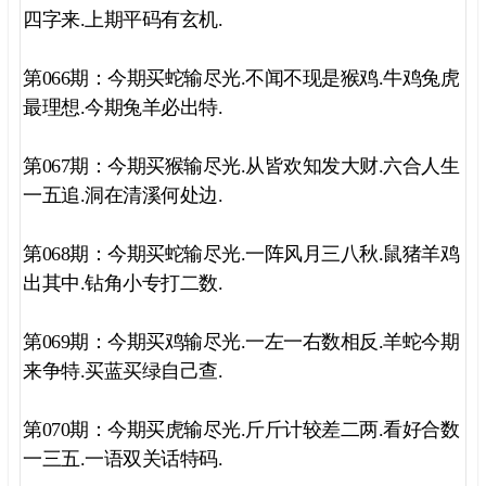
四字来.上期平码有玄机.
第066期：今期买蛇输尽光.不闻不现是猴鸡.牛鸡兔虎
最理想.今期兔羊必出特.
第067期：今期买猴输尽光.从皆欢知发大财.六合人生
一五追.洞在清溪何处边.
第068期：今期买蛇输尽光.一阵风月三八秋.鼠猪羊鸡
出其中.钻角小专打二数.
第069期：今期买鸡输尽光.一左一右数相反.羊蛇今期
来争特.买蓝买绿自己查.
第070期：今期买虎输尽光.斤斤计较差二两.看好合数
一三五.一语双关话特码.