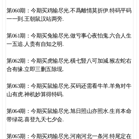
第060期：今期买鸡输尽光.不爲離情莫折伊.特码平码
一一到.王朝鼠汉站两旁.
第061期：今期买兔输尽光.做亏事心夜怕鬼.六合人生
一五追.人贵有自知之明.
第062期：今期买虎输尽光.橫七豎八可加減.猴左蛇右
合有缘.立即三删五除现.
第063期：今期买鼠输尽光.买码还需看牛羊.羊角对牛
山有虎.神机妙算得特码.
第064期：今期买鼠输尽光.旭日照山亦照水.生肖本命
带绿花.喜登九天七夕会.
第065期：今期买鸡输尽光.河南河北一条河.特尾定在