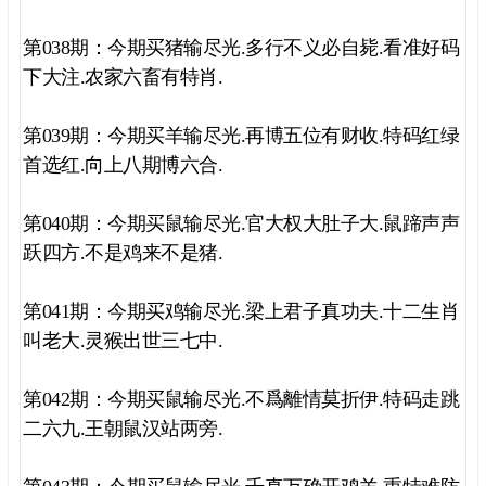
第038期：今期买猪输尽光.多行不义必自毙.看准好码
下大注.农家六畜有特肖.
第039期：今期买羊输尽光.再博五位有财收.特码红绿
首选红.向上八期博六合.
第040期：今期买鼠输尽光.官大权大肚子大.鼠蹄声声
跃四方.不是鸡来不是猪.
第041期：今期买鸡输尽光.梁上君子真功夫.十二生肖
叫老大.灵猴出世三七中.
第042期：今期买鼠输尽光.不爲離情莫折伊.特码走跳
二六九.王朝鼠汉站两旁.