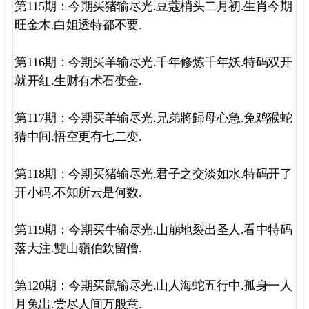
第115期：今期买猪输尽光.豆蔻梢头二月初.生肖今期
旺金木.白姐透特都不要.
第116期：今期买羊输尽光.千年修炼千年妖.特码双开
就开红.生财有术石变金.
第117期：今期买羊输尽光.兄弟將歸母心急.兔鸡猴蛇
猜中间.悟空更有七二变.
第118期：今期买猪输尽光.君子之交淡如水.特码开了
开小码.不知所云是何数.
第119期：今期买牛输尽光.山崩地裂出圣人.看中特码
落大注.雙山嶺伯欽留僧.
第120期：今期买鼠输尽光.山人海蛇五行中.孤身一人
月兔出.尝尽人间万般意.