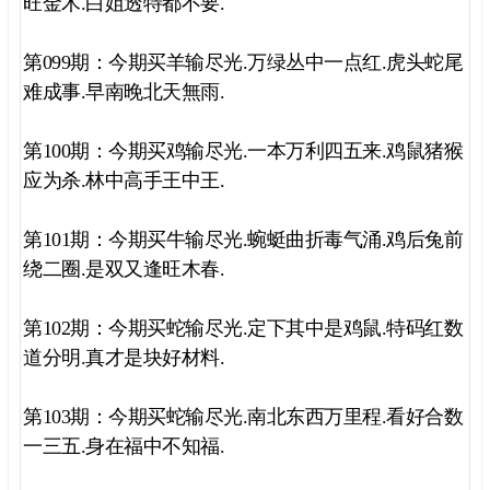
旺金木.白姐透特都不要.
第099期：今期买羊输尽光.万绿丛中一点红.虎头蛇尾
难成事.早南晚北天無雨.
第100期：今期买鸡输尽光.一本万利四五来.鸡鼠猪猴
应为杀.林中高手王中王.
第101期：今期买牛输尽光.蜿蜓曲折毒气涌.鸡后兔前
绕二圈.是双又逢旺木春.
第102期：今期买蛇输尽光.定下其中是鸡鼠.特码红数
道分明.真才是块好材料.
第103期：今期买蛇输尽光.南北东西万里程.看好合数
一三五.身在福中不知福.