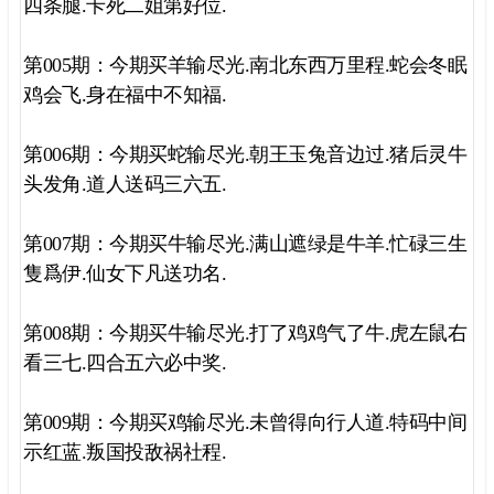
四条腿.卡死二姐第好位.
第005期：今期买羊输尽光.南北东西万里程.蛇会冬眠
鸡会飞.身在福中不知福.
第006期：今期买蛇输尽光.朝王玉兔音边过.猪后灵牛
头发角.道人送码三六五.
第007期：今期买牛输尽光.满山遮绿是牛羊.忙碌三生
隻爲伊.仙女下凡送功名.
第008期：今期买牛输尽光.打了鸡鸡气了牛.虎左鼠右
看三七.四合五六必中奖.
第009期：今期买鸡输尽光.未曾得向行人道.特码中间
示红蓝.叛国投敌祸社程.