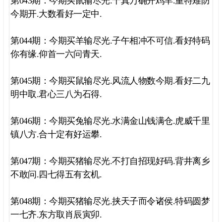
第043期：今期买鼠输尽光.千真万确开鸡羊.重特难防
今期开.大数看好一定中.
第044期：今期买羊输尽光.子午相冲不可信.看好特码
你有缘.仰首一六问青天.
第045期：今期买鼠输尽光.风流人物数今期.看好二九
明中取.君心三八为石得.
第046期：今期买兔输尽光.水满金山钱满仓.虎威千里
镇八方.合十定有好运攀.
第047期：今期买猪输尽光.不打自招现好码.背井离乡
不敢问.四七得五有玄机.
第048期：今期买猪输尽光.挟天子而令诸侯.特码圆梦
一七齐.东方取肖辰寅卯.