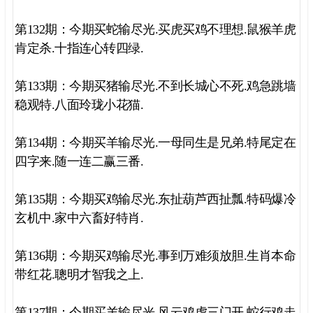
第132期：今期买蛇输尽光.买虎买鸡不理想.鼠猴羊虎
肯定杀.十指连心转四绿.
第133期：今期买猪输尽光.不到长城心不死.鸡急跳墙
稳观特.八面玲珑小花猫.
第134期：今期买羊输尽光.一母同生是兄弟.特尾定在
四字来.随一连二赢三番.
第135期：今期买鸡输尽光.东扯葫芦西扯瓢.特码爆冷
玄机中.家中六畜好特肖.
第136期：今期买鸡输尽光.事到万难须放胆.生肖本命
带红花.聰明才智我之上.
第137期：今期买羊输尽光.风云鸡虎三门开.蛇行鸡走