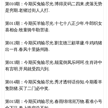
第010期：今期买兔输尽光.博得灵码二四来.虎落无势
是穷期.老猪过街人人打.
第011期：今期买羊输尽光.十七十八正少年.牛郎织女
喜相会.牧童骑牛勒苦读.
第012期：今期买鸡输尽光.劉玄德三顧草廬.牛鸡鸡猪
出一肖.春风十里扬州路.
第013期：今期买兔输尽光.颠鸾倒凤乐呵呵.生肖诗中
有言明.开局就受四六到.
第014期：今期买兔输尽光.秀才透特话你知.今期看羊
隻防猪.买了二门必中奖.
第015期：今期买鸡输尽光.春雨绵绵润万物.看准小号