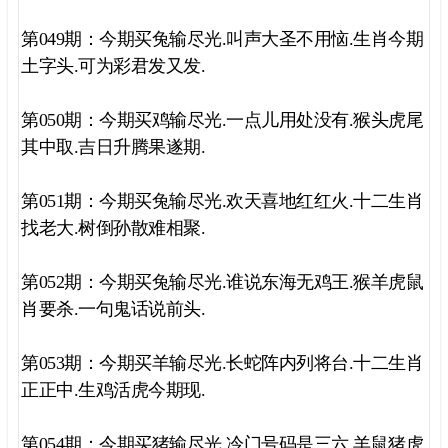
第049期：今期买兔输尽光.叫声大圣不用恼.生肖今期
土字头.可为彩君发又发.
第050期：今期买鸡输尽光.一点儿用处没有.猴头虎尾
其中取.吉日升腾果遂期.
第051期：今期买兔输尽光.欢天喜地红红火.十二生肖
找老大.树倒孙散难相聚.
第052期：今期买兔输尽光.谁说东海无鸡王.猴羊虎鼠
肖要杀.一句鬼话说前头.
第053期：今期买羊输尽光.长蛇阵内列将台.十二生肖
正正中.生鸡活虎今期现.
第054期：今期买猪输尽光.冷门号码是三六.羊鼠猪虎