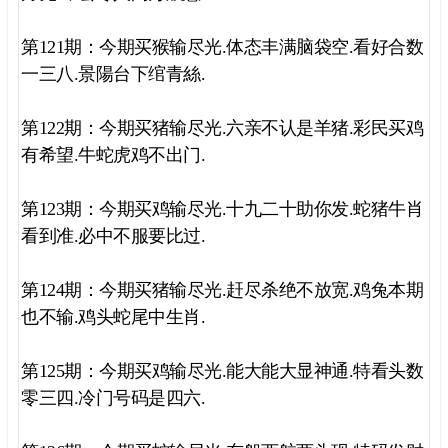
第121期：今期买猴输尽光.体态丰满脑袋空.看好合数
一三八.景陽台下绾青絲.
第122期：今期买猪输尽光.六亲不认是羊猪.彩民买鸡
有希望.牛蛇虎鸡不出门.
第123期：今期买鸡输尽光.十九二十助你发.蛇猪牛肖
看到准.必中不服要比过.
第124期：今期买猪输尽光.赶尽杀绝不放宽.鸡兔本期
也不输.鸡头蛇尾中生肖.
第125期：今期买鸡输尽光.能大能大显神通.特看头数
零三四.冷门号码是四六.