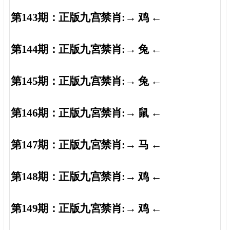
第143期：正版九宫禁肖:→ 鸡 ←
第144期：正版九宮禁肖:→ 兔 ←
第145期：正版九宫禁肖:→ 兔 ←
第146期：正版九宮禁肖:→ 鼠 ←
第147期：正版九宮禁肖:→ 马 ←
第148期：正版九宫禁肖:→ 鸡 ←
第149期：正版九宮禁肖:→ 鸡 ←