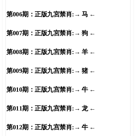
第006期：正版九宮禁肖:→ 马 ←
第007期：正版九宮禁肖:→ 狗 ←
第008期：正版九宮禁肖:→ 羊 ←
第009期：正版九宫禁肖:→ 猪 ←
第010期：正版九宫禁肖:→ 牛 ←
第011期：正版九宫禁肖:→ 龙 ←
第012期：正版九宫禁肖:→ 牛 ←