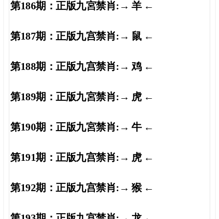
第186期：正版九宮禁肖:→ 羊 ←
第187期：正版九宫禁肖:→ 鼠 ←
第188期：正版九宫禁肖:→ 鸡 ←
第189期：正版九宮禁肖:→ 虎 ←
第190期：正版九宮禁肖:→ 牛 ←
第191期：正版九宫禁肖:→ 虎 ←
第192期：正版九宫禁肖:→ 猴 ←
第193期：正版九宫禁肖:→ 龙 ←