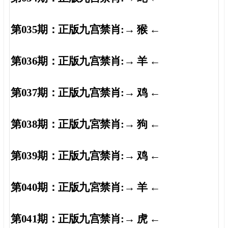
第035期：正版九宫禁肖:→ 猴 ←
第036期：正版九宫禁肖:→ 羊 ←
第037期：正版九宫禁肖:→ 鸡 ←
第038期：正版九宮禁肖:→ 狗 ←
第039期：正版九宫禁肖:→ 鸡 ←
第040期：正版九宮禁肖:→ 羊 ←
第041期：正版九宫禁肖:→ 虎 ←