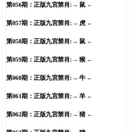
第056期：正版九宮禁肖:→ 鼠 ←
第057期：正版九宮禁肖:→ 虎 ←
第058期：正版九宮禁肖:→ 鼠 ←
第059期：正版九宮禁肖:→ 猴 ←
第060期：正版九宮禁肖:→ 牛 ←
第061期：正版九宫禁肖:→ 羊 ←
第062期：正版九宮禁肖:→ 猪 ←