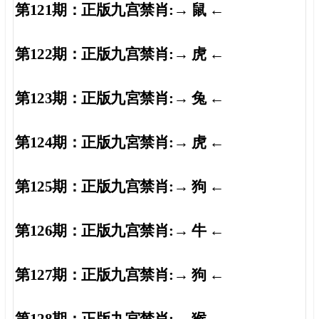
第121期：正版九宫禁肖:→ 鼠 ←
第122期：正版九宫禁肖:→ 虎 ←
第123期：正版九宮禁肖:→ 兔 ←
第124期：正版九宮禁肖:→ 虎 ←
第125期：正版九宫禁肖:→ 狗 ←
第126期：正版九宫禁肖:→ 牛 ←
第127期：正版九宫禁肖:→ 狗 ←