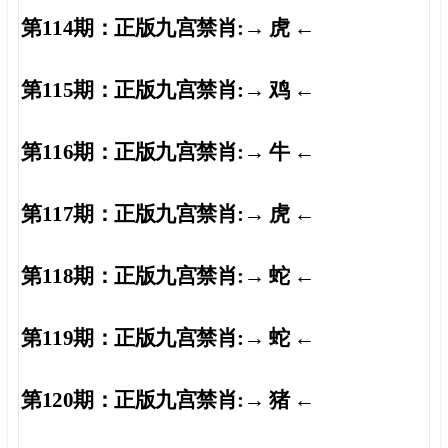
第114期：正版九宫禁肖:→ 虎 ←
第115期：正版九宫禁肖:→ 鸡 ←
第116期：正版九宫禁肖:→ 牛 ←
第117期：正版九宫禁肖:→ 虎 ←
第118期：正版九宫禁肖:→ 蛇 ←
第119期：正版九宫禁肖:→ 蛇 ←
第120期：正版九宫禁肖:→ 猪 ←