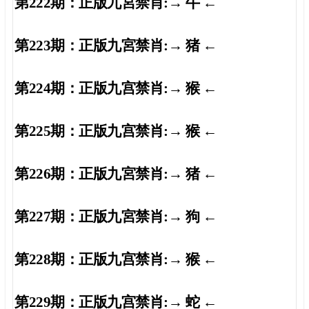
第222期：正版九宮禁肖:→ 牛 ←
第223期：正版九宮禁肖:→ 猪 ←
第224期：正版九宫禁肖:→ 猴 ←
第225期：正版九宫禁肖:→ 猴 ←
第226期：正版九宮禁肖:→ 猪 ←
第227期：正版九宮禁肖:→ 狗 ←
第228期：正版九宫禁肖:→ 猴 ←
第229期：正版九宫禁肖:→ 蛇 ←