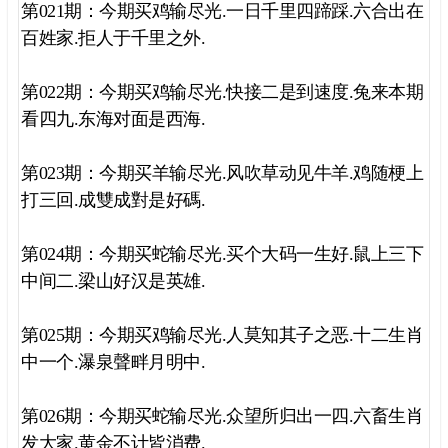
第021期：今期买鸡输尽光.一日千里四蹄踩.六合出在
百姓家.拒人于千里之外.
第022期：今期买鸡输尽光.快接二是到速度.兔来本期
看四九.东海对面是西海.
第023期：今期买羊输尽光.风吹草动见牛羊.鸡随梗上
打三回.成雙成對是好碼.
第024期：今期买蛇输尽光.买个大码一生好.鼠上三下
中间二.梁山好汉是英雄.
第025期：今期买鸡输尽光.人莫知其子之恶.十二生肖
中一个.瀑泉聲畔月明中.
第026期：今期买蛇输尽光.众望所归出一四.六畜生肖
发大家.黄金不计皆消费.