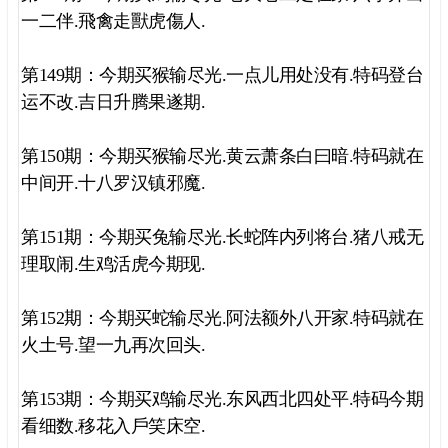
一二伴.飛禽走獸虎傷人.
第149期：今期买猴输尽光.一点儿用处没有.特码登台
运不改.吉日升腾果遂期.
第150期：今期买猴输尽光.黄云萧条白曰暗.特码就在
中间开.十八罗汉镇邪魔.
第151期：今期买兔输尽光.长蛇阵内列将台.猪八戒无
理取闹.生鸡活虎今期现.
第152期：今期买蛇输尽光.阿法额外八开家.特码就在
火土号.望一九再次回头.
第153期：今期买鸡输尽光.东风西北四处平.特码今期
看细数.移花入戶笑床空.