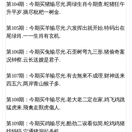
第104期：今期买猪输尽光.两绿生肖今期查.蛇猪狂午
升平岁.摘尽枇杷一树金.
第105期：今期买羊输尽光.六发挥出就开始.特码出在
尾绿肖.一一生肖有玄机.
第106期：今期买兔输尽光.石歪树弯九三形.猪偷奇案
况钟察.云长送嫂是君子.
第107期：今期买羊输尽光.有去無來不成理.财神送来
四五六.两岸青山猴子多.
第108期：今期买牛输尽光.老大老二定在家.鸡飞鸡跳
猛虎来.飛禽走獸虎傷人.
第109期：今期买鸡输尽光.酷劲二诶看似简.蛇鸡鸡猪
找特码.穴通猪洞起杀机.