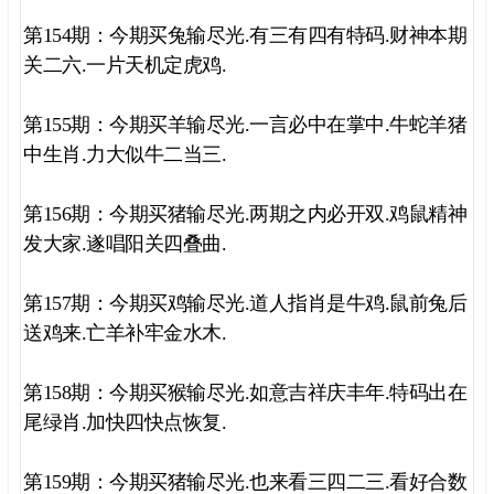
第154期：今期买兔输尽光.有三有四有特码.财神本期
关二六.一片天机定虎鸡.
第155期：今期买羊输尽光.一言必中在掌中.牛蛇羊猪
中生肖.力大似牛二当三.
第156期：今期买猪输尽光.两期之内必开双.鸡鼠精神
发大家.遂唱阳关四叠曲.
第157期：今期买鸡输尽光.道人指肖是牛鸡.鼠前兔后
送鸡来.亡羊补牢金水木.
第158期：今期买猴输尽光.如意吉祥庆丰年.特码出在
尾绿肖.加快四快点恢复.
第159期：今期买猪输尽光.也来看三四二三.看好合数