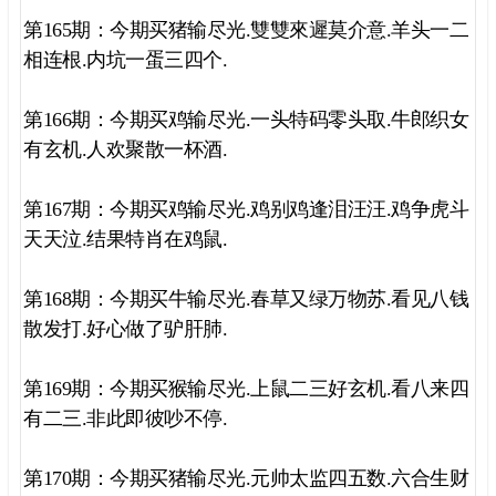
第165期：今期买猪输尽光.雙雙來遲莫介意.羊头一二
相连根.内坑一蛋三四个.
第166期：今期买鸡输尽光.一头特码零头取.牛郎织女
有玄机.人欢聚散一杯酒.
第167期：今期买鸡输尽光.鸡别鸡逢泪汪汪.鸡争虎斗
天天泣.结果特肖在鸡鼠.
第168期：今期买牛输尽光.春草又绿万物苏.看见八钱
散发打.好心做了驴肝肺.
第169期：今期买猴输尽光.上鼠二三好玄机.看八来四
有二三.非此即彼吵不停.
第170期：今期买猪输尽光.元帅太监四五数.六合生财