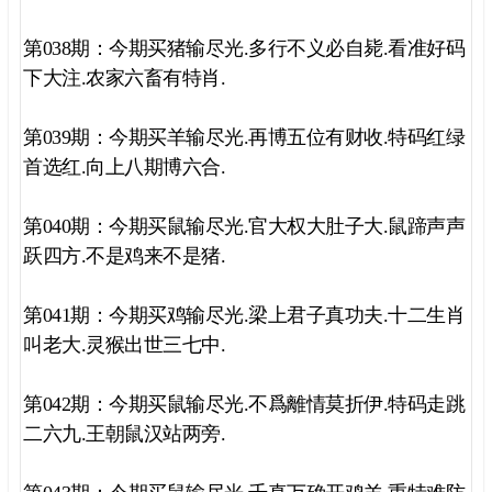
第038期：今期买猪输尽光.多行不义必自毙.看准好码
下大注.农家六畜有特肖.
第039期：今期买羊输尽光.再博五位有财收.特码红绿
首选红.向上八期博六合.
第040期：今期买鼠输尽光.官大权大肚子大.鼠蹄声声
跃四方.不是鸡来不是猪.
第041期：今期买鸡输尽光.梁上君子真功夫.十二生肖
叫老大.灵猴出世三七中.
第042期：今期买鼠输尽光.不爲離情莫折伊.特码走跳
二六九.王朝鼠汉站两旁.