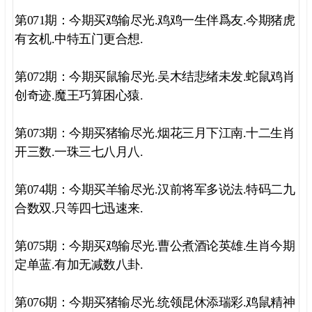
第071期：今期买鸡输尽光.鸡鸡一生伴爲友.今期猪虎
有玄机.中特五门更合想.
第072期：今期买鼠输尽光.吴木结悲绪未发.蛇鼠鸡肖
创奇迹.魔王巧算困心猿.
第073期：今期买猪输尽光.烟花三月下江南.十二生肖
开三数.一珠三七八月八.
第074期：今期买羊输尽光.汉前将军多说法.特码二九
合数双.只等四七迅速来.
第075期：今期买鸡输尽光.曹公煮酒论英雄.生肖今期
定单蓝.有加无减数八卦.
第076期：今期买猪输尽光.统领昆休添瑞彩.鸡鼠精神