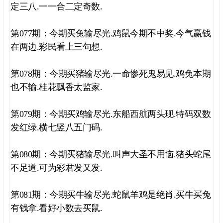
定三八.一一合二定奇数.
第077期：今期买兔输尽光.鸡鼠今期不中奖.今气赢钱
在两边.彩民看上三句想.
第078期：今期买猪输尽光.一命惨死鬼易见.鸡兔本期
也不输.桂花飘香太监家.
第079期：今期买鸡输尽光.东船西航两头现.特码双数
发红绿.横七竖八五门码.
第080期：今期买猪输尽光.叫声大圣不用恼.猪头蛇尾
不足道.可为彩君发又发.
第081期：今期买牛输尽光.蛇鼠羊鸡是绝肖.买牛买兔
有钱拿.看好小数去买鼠.