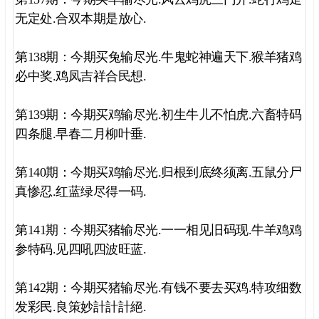
无定处.合双本期是放心.
第138期：今期买兔输尽光.牛鬼蛇神遍天下.猴羊猪鸡
必中奖.鸡凤吉祥合民想.
第139期：今期买鸡输尽光.初生牛儿不怕虎.六畜特码
四条腿.早春二月柳叶垂.
第140期：今期买鸡输尽光.归根到底终须离.五鼠分尸
真惨忍.红蓝绿尽得一码.
第141期：今期买猪输尽光.一一相见旧码现.牛羊鸡鸡
参特码.见四吼四波旺蓝.
第142期：今期买猪输尽光.有钱不要去买鸡.特攻细数
发彩民.良策妙計計計絕.