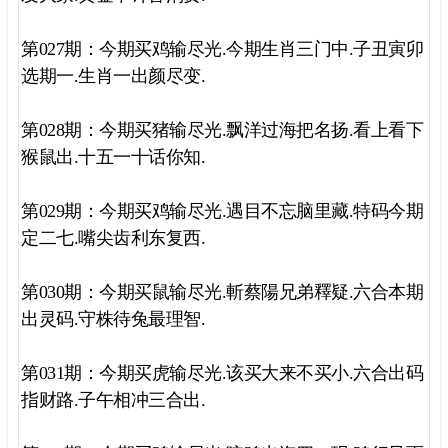
第027期：今期买鸡输尽光.今期生肖三门中.子丑寅卯
选期一.生肖一出颜尽变.
第028期：今期买猪输尽光.飘洋过海把名扬.看上看下
猴鼠出.十五一十话你知.
第029期：今期买鸡输尽光.遇目不忘脑里藏.特码今期
定二七.嘴尖齿利东复西.
第030期：今期买鼠输尽光.斬蔡陽兄弟釋疑.六合本期
出灵码.守株待兔最理智.
第031期：今期买虎输尽光.该买大来不买小.六合出码
指财路.子午相冲三合出.