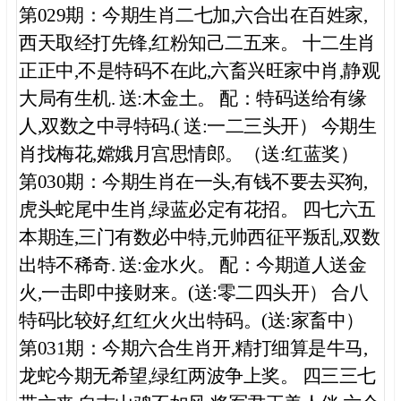
第029期：今期生肖二七加,六合出在百姓家,
西天取经打先锋,红粉知己二五来。 十二生肖
正正中,不是特码不在此,六畜兴旺家中肖,静观
大局有生机. 送:木金土。 配：特码送给有缘
人,双数之中寻特码.( 送:一二三头开） 今期生
肖找梅花,嫦娥月宫思情郎。（送:红蓝奖）
第030期：今期生肖在一头,有钱不要去买狗,
虎头蛇尾中生肖,绿蓝必定有花招。 四七六五
本期连,三门有数必中特,元帅西征平叛乱,双数
出特不稀奇. 送:金水火。 配：今期道人送金
火,一击即中接财来。(送:零二四头开） 合八
特码比较好,红红火火出特码。(送:家畜中）
第031期：今期六合生肖开,精打细算是牛马,
龙蛇今期无希望,绿红两波争上奖。 四三三七