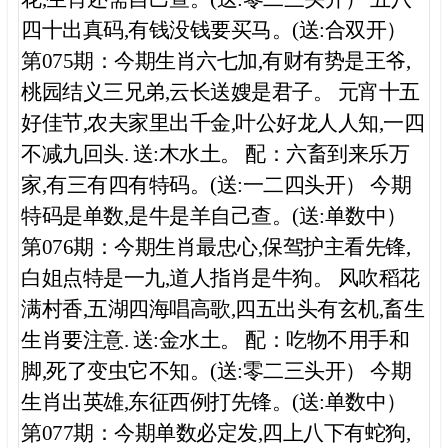
四十出真码,有钱没钱要买马。(送:合双开）
第075期：今期生肖六七加,有财有势是王爷,
桃园结义三兄弟,云长送嫂是君子。 元宵十五
好佳节,农夫家里出千金,叶公好龙人人知,一四
不减九回头. 送:木水土。 配：六畜到来乐万
家,有三有四有特码。(送:一二四头开） 今期
特码是单数,是牛是羊自己查。(送:单数中）
第076期：今期生肖最忠心,保驾护主看先锋,
白姐点特是一九,道人指肖是牛狗。 风吹稻花
满村香,五湖四海唱高歌,四五出头有玄机,畜生
生肖要注意. 送:金水土。 配：吃物不用手和
脚,死了变虫它不知。(送:零二三头开） 今期
生肖出英雄,东征西例打先锋。(送:单数中）
第077期：今期单数必定发,四上八下有蛇狗,