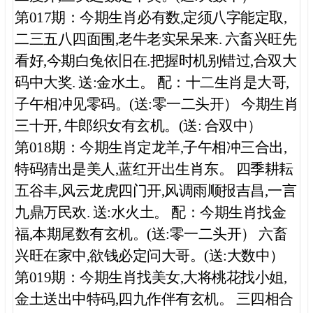
第017期：今期生肖必有数,定须八字能定取,
二三五八四面围,老牛老实呆呆来. 六畜兴旺先
看好,今期白兔依旧在.把握时机别错过,合双大
码中大奖. 送:金水土。 配：十二生肖是大哥,
子午相冲见零码。(送:零一二头开） 今期生肖
三十开, 牛郎织女有玄机。(送: 合双中）
第018期：今期生肖定龙羊,子午相冲三合出,
特码猜出是美人,蓝红开出生肖东。 四季耕耘
五谷丰,风云龙虎四门开,风调雨顺报吉昌,一言
九鼎万民欢. 送:水火土。 配：今期生肖找金
福,本期尾数有玄机。(送:零一二头开） 六畜
兴旺在家中,欲钱必定问大哥。(送:大数中）
第019期：今期生肖找美女,大将桃花找小姐,
金土送出中特码,四九作伴有玄机。 三四相合