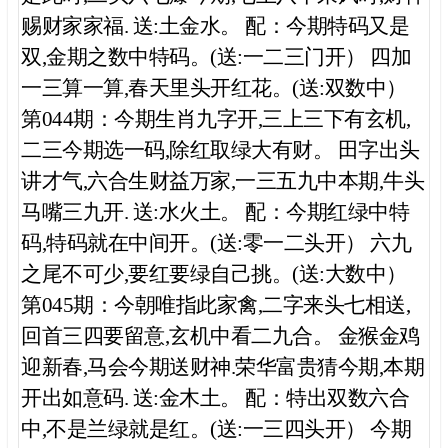
赐财家家福. 送:土金水。 配：今期特码又是
双,金期之数中特码。(送:一二三门开） 四加
一三算一算,春天里头开红花。(送:双数中）
第044期：今期生肖九字开,三上三下有玄机,
二三今期选一码,除红取绿大有财。 田字出头
讲才气,六合生财益万家,一三五九中本期,牛头
马嘴三九开. 送:水火土。 配：今期红绿中特
码,特码就在中间开。(送:零一二头开） 六九
之尾不可少,要红要绿自己挑。(送:大数中）
第045期：今朝唯指此家禽,二字来头七相送,
回首三四要留意,玄机中看二九合。 金猴金鸡
迎新春,马会今期送财神.荣华富贵猜今期,本期
开出如意码. 送:金木土。 配：特出双数六合
中,不是兰绿就是红。(送:一三四头开） 今期