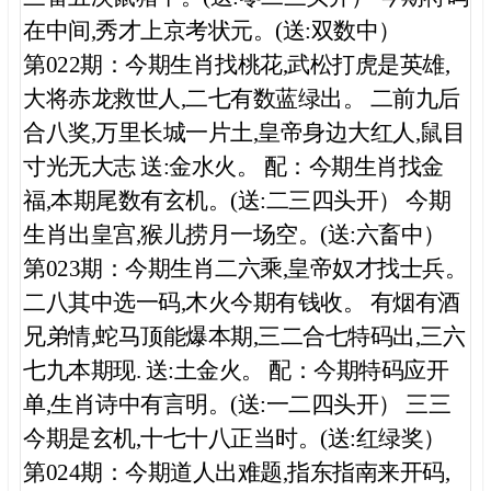
在中间,秀才上京考状元。(送:双数中）
第022期：今期生肖找桃花,武松打虎是英雄,
大将赤龙救世人,二七有数蓝绿出。 二前九后
合八奖,万里长城一片土,皇帝身边大红人,鼠目
寸光无大志 送:金水火。 配：今期生肖找金
福,本期尾数有玄机。(送:二三四头开） 今期
生肖出皇宫,猴儿捞月一场空。(送:六畜中）
第023期：今期生肖二六乘,皇帝奴才找士兵。
二八其中选一码,木火今期有钱收。 有烟有酒
兄弟情,蛇马顶能爆本期,三二合七特码出,三六
七九本期现. 送:土金火。 配：今期特码应开
单,生肖诗中有言明。(送:一二四头开） 三三
今期是玄机,十七十八正当时。(送:红绿奖）
第024期：今期道人出难题,指东指南来开码,