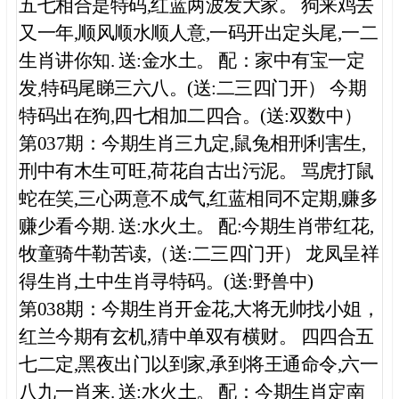
五七相合是特码,红蓝两波发大家。 狗来鸡去
又一年,顺风顺水顺人意,一码开出定头尾,一二
生肖讲你知. 送:金水土。 配：家中有宝一定
发,特码尾睇三六八。(送:二三四门开） 今期
特码出在狗,四七相加二四合。(送:双数中）
第037期：今期生肖三九定,鼠兔相刑利害生,
刑中有木生可旺,荷花自古出污泥。 骂虎打鼠
蛇在笑,三心两意不成气,红蓝相同不定期,赚多
赚少看今期. 送:水火土。 配:今期生肖带红花,
牧童骑牛勒苦读,（送:二三四门开） 龙凤呈祥
得生肖,土中生肖寻特码。(送:野兽中)
第038期：今期生肖开金花,大将无帅找小姐，
红兰今期有玄机,猜中单双有横财。 四四合五
七二定,黑夜出门以到家,承到将王通命令,六一
八九一肖来. 送:水火土。 配：今期生肖定南