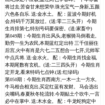
将过去,苦奋甘来想荣华.珠光宝气一身新,五颜
六色各自乐. 送:金水土。 配：蓝波今期好机
会,特码千万莫放过。(送:零二三头开） 今期
生肖排第七,特别号码要保密。(送:家畜中)
第049期：今期生肖出风头,老猴骑马倒着走,
勤劳一生为农民,本期蓝红定出特 三千佳丽住
后宫,火中有肖是六七,二五想合一七开,元帅军
中点兵将. 送:金水火。 配：今期生肖找金福,
本期尾数有玄机。(送:二三四头开） 今期生肖
定开龙,看来特码七点钟.(送:红绿码)
第050期：今期生肖西南方,一木一土一方水,
牛马相合相克出,买定红蓝有发财。 马会选出
尖嘴码,春夏秋冬轮流转.今期贴土个吹牛,一言
必中在掌中. 送:木水金。 配：牛龙蛇狗定中