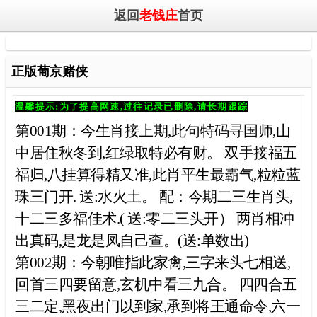
返回
老钱庄
首页
正版葡京赌侠
温馨提示:为了提高网速,过往记录已删除,请长期跟踪
第001期：今生肖接上期,此句特码寻国师,山
中居住秋冬到,红绿取特必有财。 双手接福五
福归,八挂算得精又准,此肖平生最霸气,粒粒蓝
珠三门开. 送:水火土。 配：今期二三生肖头,
十二三多福佳术.( 送:零二三头开） 两肖相冲
出真码,是龙是凤自己查。(送:单数出)
第002期：今朝唯指此家禽,三字来头七相送,
回首三四要留意,玄机中看三九合。 四四合五
三二定,黑夜出门以到家,承到将王通命令,六一