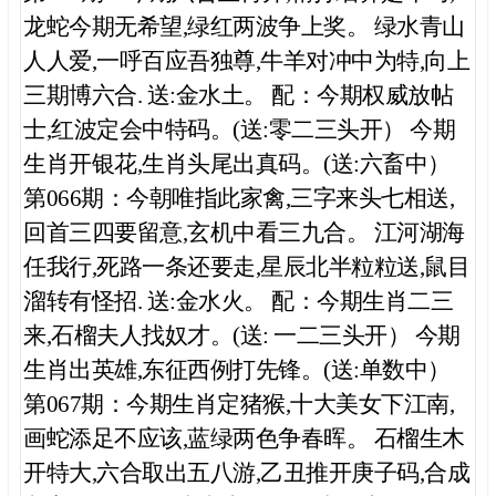
龙蛇今期无希望,绿红两波争上奖。 绿水青山
人人爱,一呼百应吾独尊,牛羊对冲中为特,向上
三期博六合. 送:金水土。 配：今期权威放帖
士,红波定会中特码。(送:零二三头开） 今期
生肖开银花,生肖头尾出真码。(送:六畜中）
第066期：今朝唯指此家禽,三字来头七相送,
回首三四要留意,玄机中看三九合。 江河湖海
任我行,死路一条还要走,星辰北半粒粒送,鼠目
溜转有怪招. 送:金水火。 配：今期生肖二三
来,石榴夫人找奴才。(送: 一二三头开） 今期
生肖出英雄,东征西例打先锋。(送:单数中）
第067期：今期生肖定猪猴,十大美女下江南,
画蛇添足不应该,蓝绿两色争春晖。 石榴生木
开特大,六合取出五八游,乙丑推开庚子码,合成